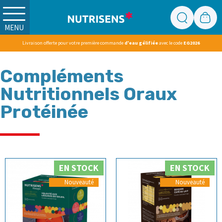
MENU
Livraison offerte pour votre première commande
d'eau gélifiée
avec le code
EG2026
Compléments
Nutritionnels Oraux
Protéinée
EN STOCK
EN STOCK