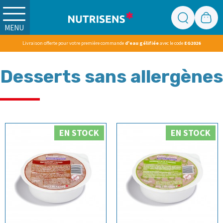
MENU
Livraison offerte pour votre première commande
d'eau gélifiée
avec le code
EG2026
Desserts sans allergènes
EN STOCK
EN STOCK