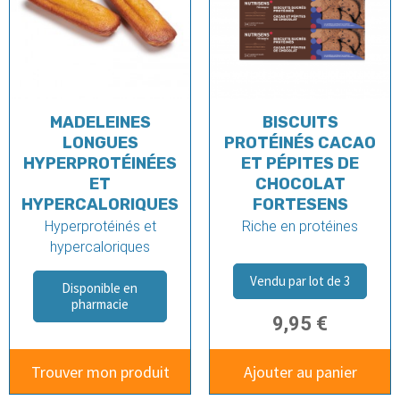
MADELEINES
BISCUITS
LONGUES
PROTÉINÉS CACAO
HYPERPROTÉINÉES
ET PÉPITES DE
ET
CHOCOLAT
HYPERCALORIQUES
FORTESENS
Hyperprotéinés et
Riche en protéines
hypercaloriques
Vendu par lot de 3
Disponible en
pharmacie
9,95 €
Trouver mon produit
Ajouter au panier