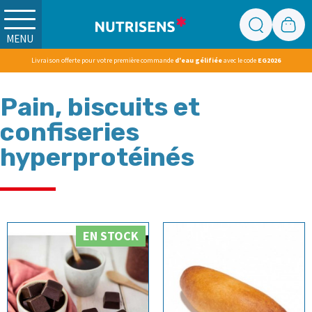
MENU
Livraison offerte pour votre première commande
d'eau gélifiée
avec le code
EG2026
Pain, biscuits et
confiseries
hyperprotéinés
EN STOCK