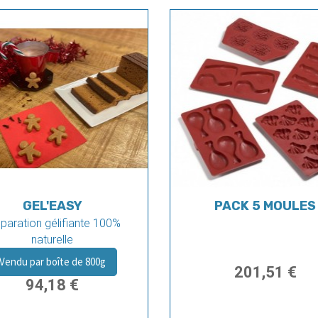
GEL'EASY
PACK 5 MOULES
paration gélifiante 100%
naturelle
Vendu par boîte de 800g
201,51 €
94,18 €