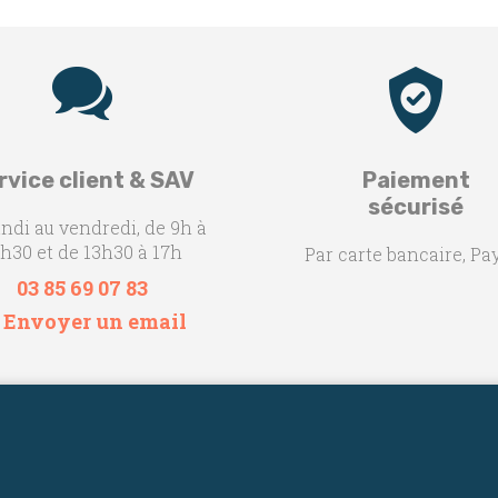
rvice client & SAV
Paiement
sécurisé
undi au vendredi, de 9h à
h30 et de 13h30 à 17h
Par carte bancaire, Pa
03 85 69 07 83
 Envoyer un email