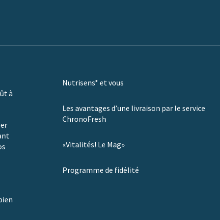
Nutrisens* et vous
ût à
Les avantages d’une livraison par le service
ChronoFresh
ser
ant
«Vitalités! Le Mag»
os
Programme de fidélité
bien