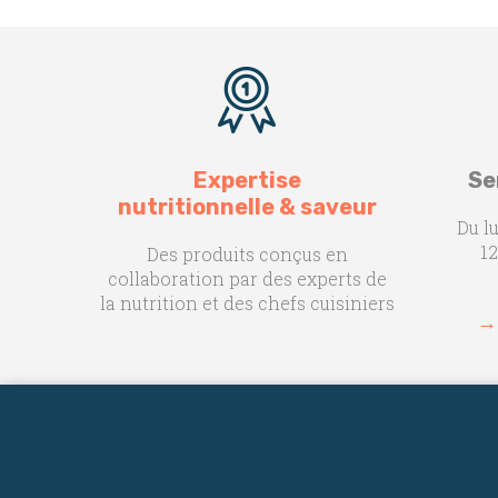
Expertise
Se
nutritionnelle & saveur
Du l
12
Des produits conçus en
collaboration par des experts de
la nutrition et des chefs cuisiniers
→