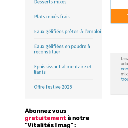
Desserts mixés
Plats mixés frais
Eaux gélifiées prêtes-à-l'emploi
Eaux gélifiées en poudre à
reconstituer
Les
ada
Epaississant alimentaire et
con
liants
mix
tro
Offre festive 2025
Abonnez vous
gratuitement
à notre
"Vitalités ! mag" :