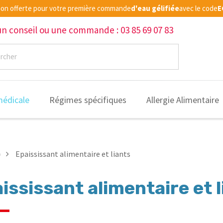
ison offerte pour votre première commande
d'eau gélifiée
avec le code
E
un conseil ou une commande : 03 85 69 07 83
médicale
Régimes spécifiques
Allergie Alimentaire
)
Epaississant alimentaire et liants
ississant alimentaire et l