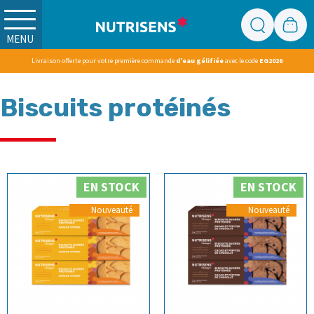
MENU
Livraison offerte pour votre première commande
d'eau gélifiée
avec le code
EG2026
Biscuits protéinés
EN STOCK
EN STOCK