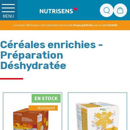
MENU
Livraison offerte pour votre première commande
d'eau gélifiée
avec le code
EG2026
Céréales enrichies -
Préparation
Déshydratée
EN STOCK