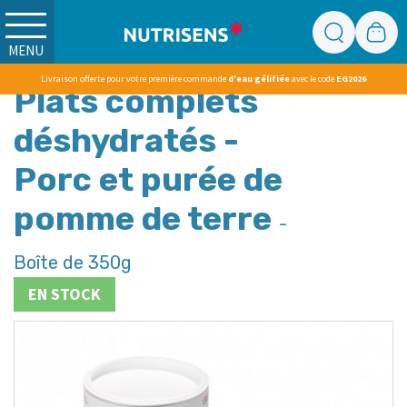
MENU
Livraison offerte pour votre première commande
d'eau gélifiée
avec le code
EG2026
Plats complets
déshydratés -
Porc et purée de
pomme de terre
-
Boîte de 350g
EN STOCK