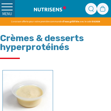
MENU
Livraison offerte pour votre première commande
d'eau gélifiée
avec le code
EG2026
Crèmes & desserts
hyperprotéinés