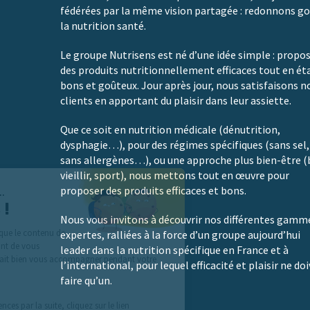
fédérées par la même vision partagée : redonnons go
la nutrition santé.
Le groupe Nutrisens est né d’une idée simple : propo
des produits nutritionnellement efficaces tout en ét
bons et goûteux. Jour après jour, nous satisfaisons n
clients en apportant du plaisir dans leur assiette.
Que ce soit en nutrition médicale (dénutrition,
dysphagie…), pour des régimes spécifiques (sans sel,
sans allergènes…), ou une approche plus bien-être (
vieillir, sport), nous mettons tout en œuvre pour
proposer des produits efficaces et bons.
Salut c'est nous...
les Cookies !
Nous vous invitons à découvrir nos différentes gamm
On a attendu d'être sûrs que le contenu de
expertes, ralliées à la force d’un groupe aujourd’hui
ce site vous intéresse avant de vous
leader dans la nutrition spécifique en France et à
déranger, mais on aimerait bien vous accompagner pendant votre
l’international, pour lequel efficacité et plaisir ne do
visite...
faire qu’un.
C'est OK pour vous ?
Pour modifier vos préférences par la suite, cliquez sur le lien