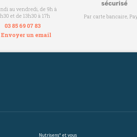
sécurisé
undi au vendredi, de 9h à
h30 et de 13h30 à 17h
Par carte bancaire, Pa
03 85 69 07 83
 Envoyer un email
Nutrisens* et vous