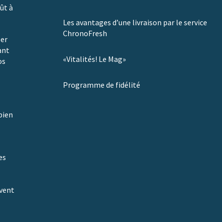
ût à
Les avantages d’une livraison par le service
ChronoFresh
ser
ant
«Vitalités! Le Mag»
os
Programme de fidélité
bien
es
ivent