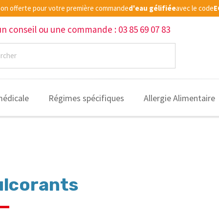
ison offerte pour votre première commande
d'eau gélifiée
avec le code
E
un conseil ou une commande : 03 85 69 07 83
médicale
Régimes spécifiques
Allergie Alimentaire
lcorants