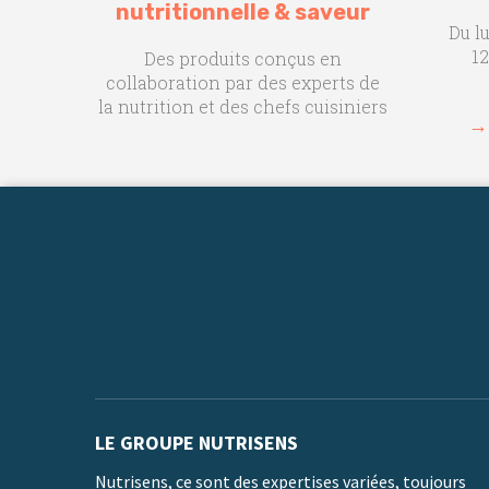
nutritionnelle & saveur
Du l
12
Des produits conçus en
collaboration par des experts de
la nutrition et des chefs cuisiniers
→
LE GROUPE NUTRISENS
Nutrisens, ce sont des expertises variées, toujours