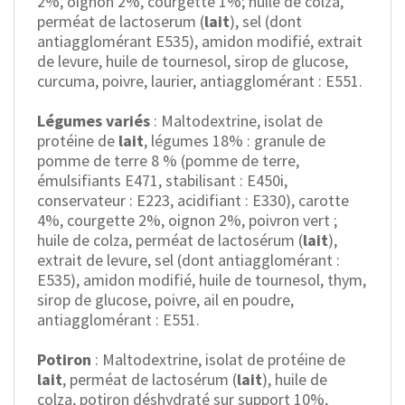
2%, oignon 2%, courgette 1%; huile de colza,
perméat de lactoserum (
lait
), sel (dont
antiagglomérant E535), amidon modifié, extrait
de levure, huile de tournesol, sirop de glucose,
curcuma, poivre, laurier, antiagglomérant : E551.
Légumes variés
: Maltodextrine, isolat de
protéine de
lait
, légumes 18% : granule de
pomme de terre 8 % (pomme de terre,
émulsifiants E471, stabilisant : E450i,
conservateur : E223, acidifiant : E330), carotte
4%, courgette 2%, oignon 2%, poivron vert ;
huile de colza, perméat de lactosérum (
lait
),
extrait de levure, sel (dont antiagglomérant :
E535), amidon modifié, huile de tournesol, thym,
sirop de glucose, poivre, ail en poudre,
antiagglomérant : E551.
Potiron
: Maltodextrine, isolat de protéine de
lait
, perméat de lactosérum (
lait
), huile de
colza, potiron déshydraté sur support 10%,