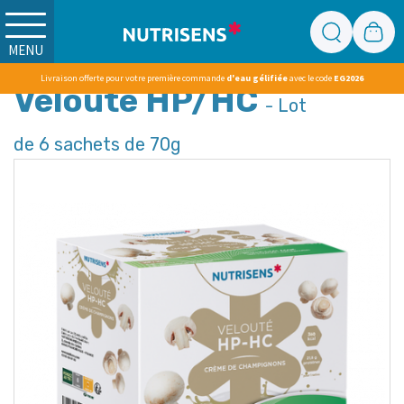
MENU
Livraison offerte pour votre première commande
d'eau gélifiée
avec le code
EG2026
Velouté HP/HC
- Lot
de 6 sachets de 70g